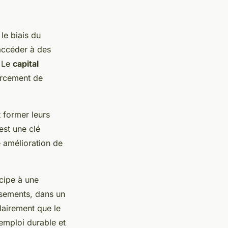
le biais du
accéder à des
. Le
capital
forcement de
t former leurs
st une clé
e amélioration de
icipe à une
issements, dans un
lairement que le
’emploi durable et