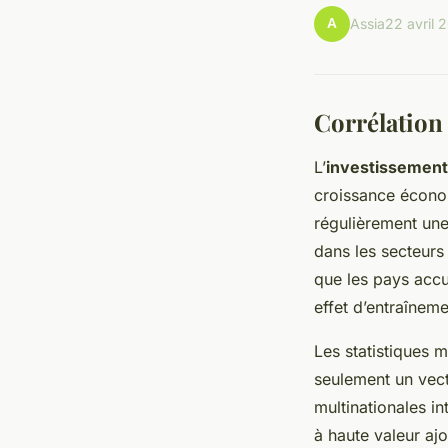
A
Assia
22 avril 
Corrélation 
L’
investissement 
croissance écono
régulièrement une
dans les secteurs
que les pays accu
effet d’entraînem
Les statistiques 
seulement un vect
multinationales i
à haute valeur aj