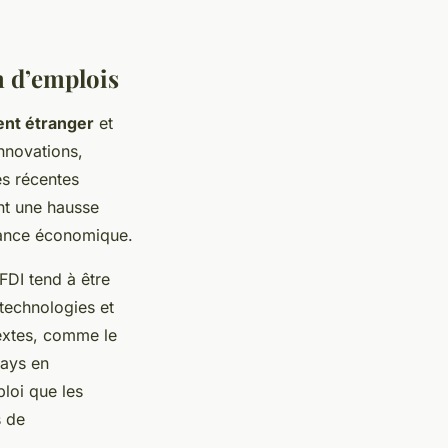
n d’emplois
ent étranger
et
innovations,
es récentes
ent une hausse
issance économique.
FDI tend à être
technologies et
textes, comme le
pays en
loi que les
s de