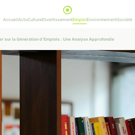
Accueil
Actu
Culture
Divertissement
Emploi
Environnement
Société
er sur la Génération d'Emplois : Une Analyse Approfondie