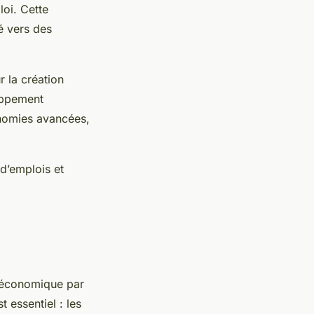
loi. Cette
é vers des
r la création
oppement
onomies avancées,
 d’emplois et
n économique par
t essentiel : les