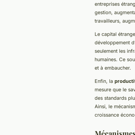
entreprises étran
gestion, augmenta
travailleurs, augm
Le capital étrang
développement d’u
seulement les inf
humaines. Ce sout
et à embaucher.
Enfin, la
producti
mesure que le savo
des standards plus
Ainsi, le mécanis
croissance écono
Mécanismes 