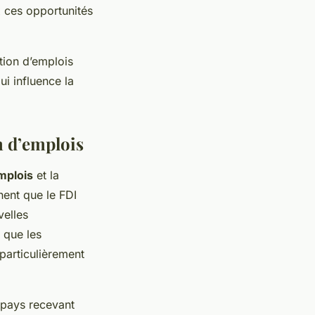
x ces opportunités
tion d’emplois
ui influence la
n d’emplois
mplois
et la
nent que le FDI
velles
 que les
particulièrement
 pays recevant