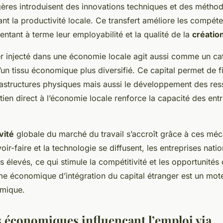
gères introduisent des innovations techniques et des méth
nt la productivité locale. Ce transfert améliore les compét
entant à terme leur employabilité et la qualité de la
créatio
er injecté dans une économie locale agit aussi comme un ca
n tissu économique plus diversifié. Ce capital permet de f
rastructures physiques mais aussi le développement des re
ien direct à l’économie locale renforce la capacité des entr
vité
globale du marché du travail s’accroît grâce à ces mé
ir-faire et la technologie se diffusent, les entreprises nati
 élevés, ce qui stimule la compétitivité et les opportunités
me économique d’intégration du capital étranger est un mote
mique.
économiques influençant l’emploi via