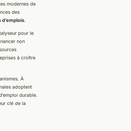
odes modernes de
ences des
n d’emplois
.
talyseur pour le
inancer non
ssources
eprises à croître
canismes. À
onales adoptent
 d’emploi durable.
ur clé de la