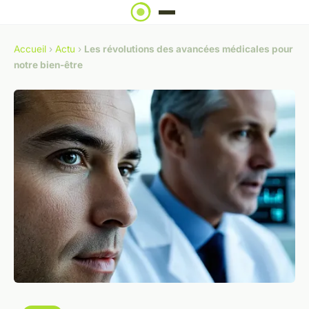
Accueil
›
Actu
›
Les révolutions des avancées médicales pour
notre bien-être