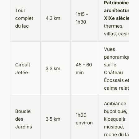
Patrimoine
Tour
architectural
1h15 -
complet
4,3 km
XIXe siècle
:
1h30
du lac
thermes,
villas, casino
Vues
panoramiques
Circuit
45 - 60
sur le
3,3 km
Jetée
min
Château
Écossais et
calme relatif
Ambiance
Boucle
bucolique,
1h00
des
3,5 km
kiosque à
environ
Jardins
musique,
roche du lac