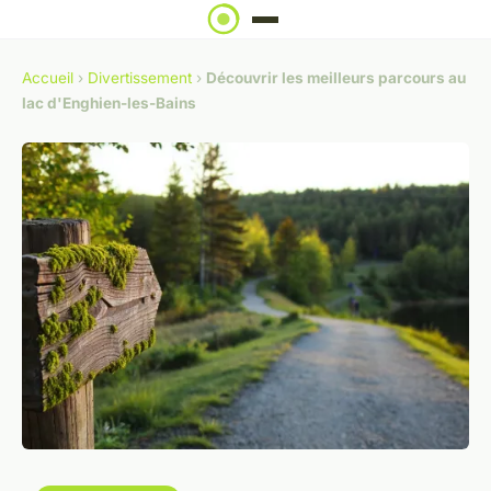
Accueil
›
Divertissement
›
Découvrir les meilleurs parcours au
lac d'Enghien-les-Bains