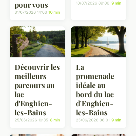
pour vous
10/07/2026 09:06
9 min
31/07/2026 14:03
10 min
Découvrir les
La
meilleurs
promenade
parcours au
idéale au
lac
bord du lac
d'Enghien-
d'Enghien-
les-Bains
les-Bains
25/06/2026 10:35
8 min
25/06/2026 06:01
9 min