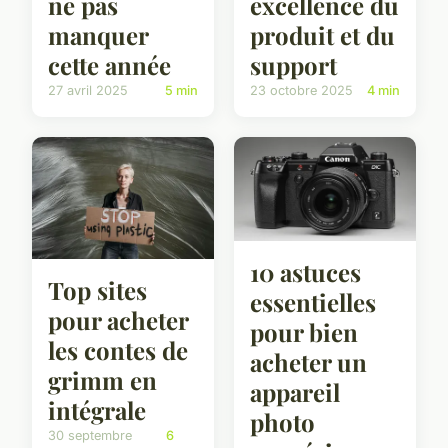
ne pas
excellence du
manquer
produit et du
cette année
support
27 avril 2025
5 min
23 octobre 2025
4 min
10 astuces
Top sites
essentielles
pour acheter
pour bien
les contes de
acheter un
grimm en
appareil
intégrale
photo
30 septembre
6