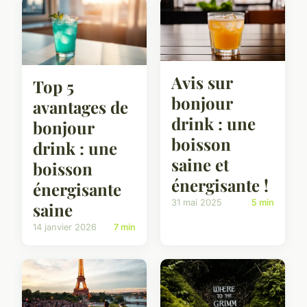
Avis sur
Top 5
bonjour
avantages de
drink : une
bonjour
boisson
drink : une
saine et
boisson
énergisante !
énergisante
31 mai 2025
5 min
saine
14 janvier 2026
7 min