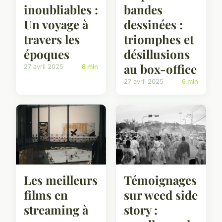
inoubliables :
bandes
Un voyage à
dessinées :
travers les
triomphes et
époques
désillusions
au box-office
27 avril 2025
8 min
27 avril 2025
6 min
Les meilleurs
Témoignages
films en
sur weed side
streaming à
story :