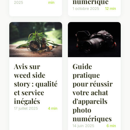
numérique
2025
min
1 octobre 2025
12 min
Avis sur
Guide
weed side
pratique
story : qualité
pour réussir
et service
votre achat
inégalés
d'appareils
photo
17 juillet 2025
4 min
numériques
14 juin 2025
6 min