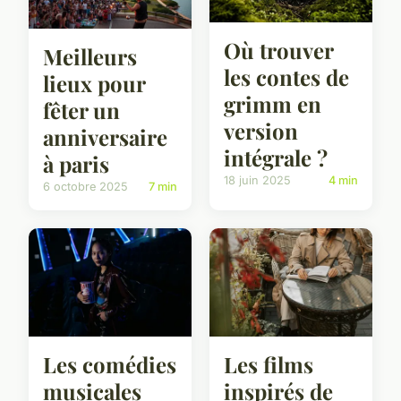
Où trouver
Meilleurs
les contes de
lieux pour
grimm en
fêter un
version
anniversaire
intégrale ?
à paris
18 juin 2025
4 min
6 octobre 2025
7 min
Les comédies
Les films
musicales
inspirés de