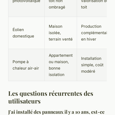
photovoltaïque
toit non
valorisation du
ombragé
toit
Maison
Production
Éolien
isolée,
complémentaire
domestique
terrain venté
en hiver
Appartement
Installation
Pompe à
ou maison,
simple, coût
chaleur air-air
bonne
modéré
isolation
Les questions récurrentes des
utilisateurs
J'ai installé des panneaux il y a 10 ans, est-ce