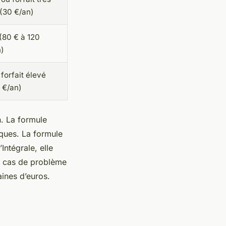
(30 €/an)
(80 € à 120
n)
 forfait élevé
 €/an)
n. La formule
ques. La formule
Intégrale, elle
En cas de problème
aines d’euros.