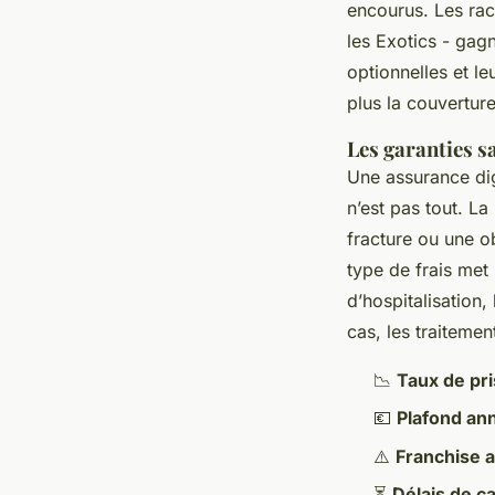
encourus. Les rac
les Exotics - gagn
optionnelles et leu
plus la couverture
Les garanties s
Une assurance di
n’est pas tout. La
fracture ou une o
type de frais met 
d’hospitalisation
cas, les traiteme
📉
Taux de pr
💶
Plafond an
⚠️
Franchise 
⏳
Délais de c