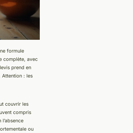
Une formule
le complète, avec
devis prend en
Attention : les
t couvrir les
souvent compris
n l’absence
portementale ou