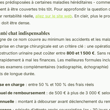
es prédisposées à certaines maladies héréditaires - comme
ent à être couvertes très tôt. Pour approfondir la question 
r rentabilité réelle,
allez sur le site web
. En clair, plus le pro
 doit être dense.
anté chat indispensables
gne de ce nom couvre au minimum les accidents et les mala
 prise en charge chirurgicale est un critère clé : une opérat
bstruction urinaire peut coûter entre
800 et 1 500 €
. Sans 
rapidement à mal les finances. Les meilleures formules inclu
, les examens complémentaires (radiographie, échographie) 
nts de longue durée.
ise en charge
: entre 50 % et 100 % des frais réels
nuel de remboursement
: de 500 € à plus de 3 000 € selo
annuelle
: montant à débourser avant déclenchement du r
arence
: période d’attente après souscription (ex : 30 jours 