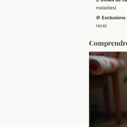
maladies)
🚫
Exclusions
race)
Comprendre l