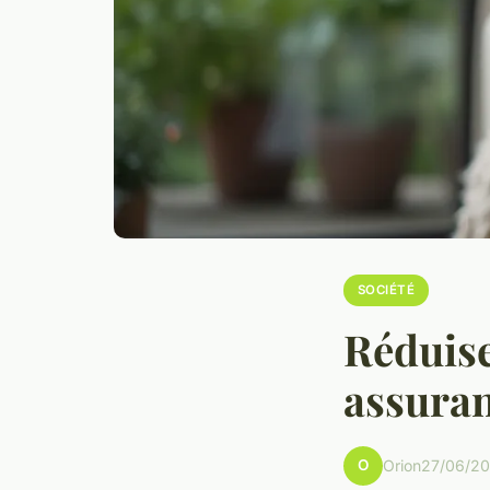
SOCIÉTÉ
Réduise
assuran
O
Orion
27/06/20