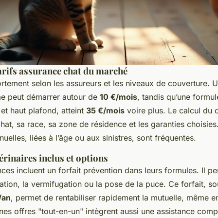
arifs assurance chat du marché
fortement selon les assureurs et les niveaux de couverture. 
e peut démarrer autour de
10 €/mois
, tandis qu’une formu
 et haut plafond, atteint
35 €/mois
voire plus. Le calcul du 
at, sa race, sa zone de résidence et les garanties choisies. 
elles, liées à l’âge ou aux sinistres, sont fréquentes.
érinaires inclus et options
es incluent un forfait prévention dans leurs formules. Il peu
isation, la vermifugation ou la pose de la puce. Ce forfait, 
/an
, permet de rentabiliser rapidement la mutuelle, même e
ines offres "tout-en-un" intègrent aussi une assistance com