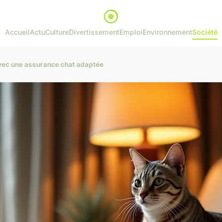
Accueil
Actu
Culture
Divertissement
Emploi
Environnement
Société
avec une assurance chat adaptée