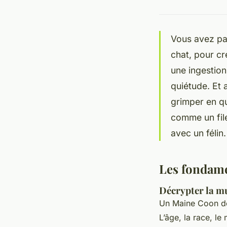
Vous avez pas
chat, pour cr
une ingestion
quiétude. Et 
grimper en qu
comme un file
avec un félin.
Les fondame
Décrypter la mu
Un Maine Coon de
L’âge, la race, le