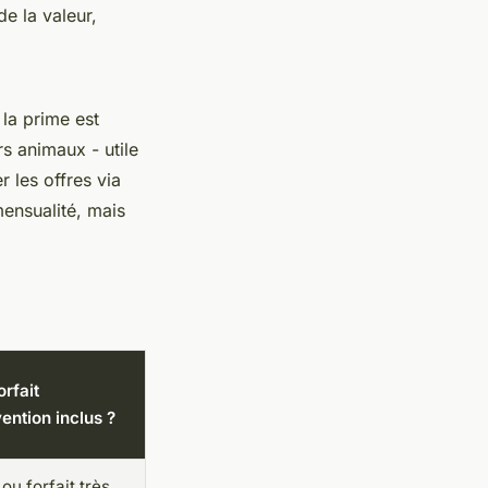
e la valeur,
 la prime est
rs animaux - utile
 les offres via
mensualité, mais
orfait
ention inclus ?
ou forfait très