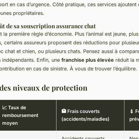
port en cas d’urgence. Côté pratique, ces services ajoutent d
eunes propriétaires.
ût de sa souscription assurance chat
st la première règle d’économie. Plus l’animal est jeune, plus
rs, certains assureurs proposent des réductions pour plusieu
c chat et chien, ou plusieurs chats. Pensez aussi à comparer
 indépendants. Enfin, une
franchise plus élevée
réduit la 
tribution en cas de sinistre. À vous de trouver l’équilibre.
des niveaux de protection
📈 Taux de
🏥 Frais couverts
💉 F
remboursement
(accidents/maladies)
prév
moyen
Accidents couverts,
Non 