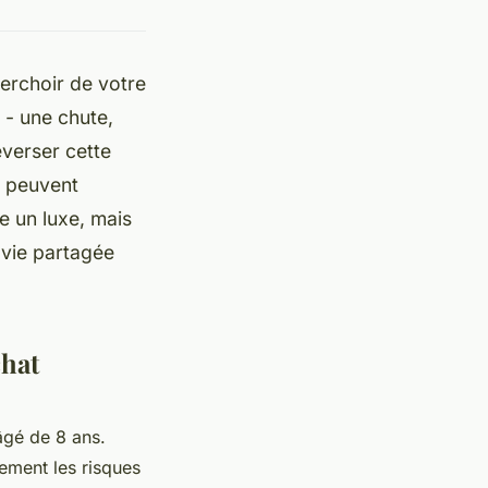
erchoir de votre
 - une chute,
everser cette
i peuvent
e un luxe, mais
 vie partagée
chat
âgé de 8 ans.
tement les risques