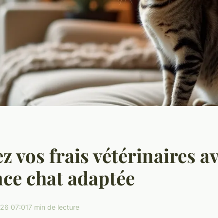
z vos frais vétérinaires a
ce chat adaptée
26 07:01
7 min de lecture